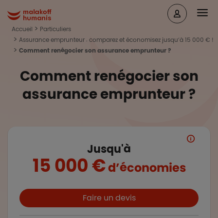
Aller au contenu principal
Head
Malakoff Humanis Accueil
Accueil
Particuliers
Assurance emprunteur : comparez et économisez jusqu’à 15 000 € !
Comment renégocier son assurance emprunteur ?
Comment renégocier son
assurance emprunteur ?
Jusqu'à
15 000 €
d’économies
Boutons et liens
Faire un devis