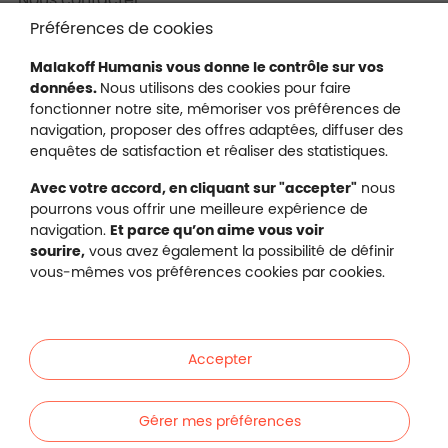
Plan du site
Préférences de cookies
Gestion des cookies
Malakoff Humanis vous donne le contrôle sur vos
données.
Nous utilisons des cookies pour faire
fonctionner notre site, mémoriser vos préférences de
navigation, proposer des offres adaptées, diffuser des
Malakoff Humanis sur X (no
enquêtes de satisfaction et réaliser des statistiques.
Malakoff Humanis sur Facebook (nouvel
Malakoff Humanis sur YouTube (no
Malakoff Humanis sur 
Avec votre accord, en cliquant sur "accepter"
nous
Footer autres sites
pourrons vous offrir une meilleure expérience de
Mutuelle santé, prévoyance, épargne, retraite, 
navigation.
Et parce qu’on aime vous voir
Malakoff Humanis à vos côtés.
sourire,
vous avez également la possibilité de définir
vous-mêmes vos préférences cookies par cookies.
Liens en bas de page
Particuliers
Accepter
Entreprises
Gérer mes préférences
Indépendants