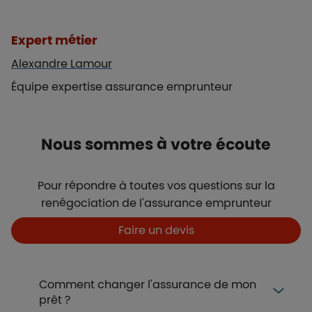
Liste de contenus
Types de paragraphes
Expert métier
Alexandre Lamour
Équipe expertise assurance emprunteur
Titre
Nous sommes à votre écoute
Description
Pour répondre à toutes vos questions sur la
renégociation de l'assurance emprunteur
Boutons
Boutons et liens
Faire un devis
FAQ
Comment changer l'assurance de mon
prêt ?