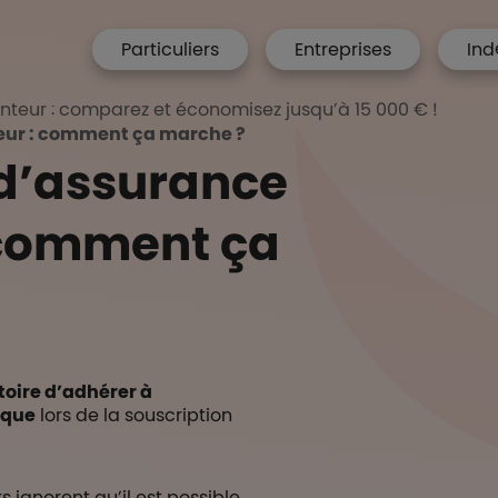
menu hp
Particuliers
Entreprises
Ind
 Accueil
teur : comparez et économisez jusqu’à 15 000 € !
eur : comment ça marche ?
 d’assurance
 comment ça
toire d’adhérer à
nque
lors de la souscription
 ignorent qu’il est possible