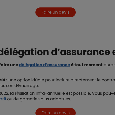
Faire un devis
 délégation d’assurance
faire une
délégation d’assurance
à tout moment
duran
êt :
une option idéale pour inclure directement le contrat 
t dès son démarrage.
022, la résiliation infra-annuelle est possible. Vous pou
arif
ou de garanties plus adaptées.
Faire un devis