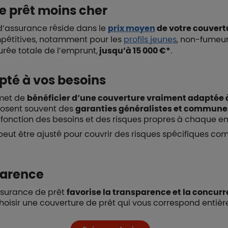
e prêt moins cher
d’assurance réside dans le
prix moyen
de votre couvert
mpétitives, notamment pour les
profils jeunes
, non-fumeu
durée totale de l’emprunt,
jusqu’à 15 000 €*
.
té à vos besoins
rmet de
bénéficier d’une couverture vraiment adaptée à
posent souvent des
garanties généralistes et communes 
n fonction des besoins et des risques propres à chaque e
eut être ajusté pour couvrir des risques spécifiques com
parence
assurance de prêt
favorise la transparence et la concur
choisir une couverture de prêt qui vous correspond entiè