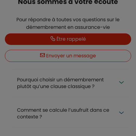
Titre
Nous sommes à votre écoute
Description
Pour répondre à toutes vos questions sur le
démembrement en assurance-vie
Boutons
Boutons et liens
Être rappelé
Envoyer un message
FAQ
Pourquoi choisir un démembrement
plutôt qu’une clause classique ?
Comment se calcule l’usufruit dans ce
contexte ?