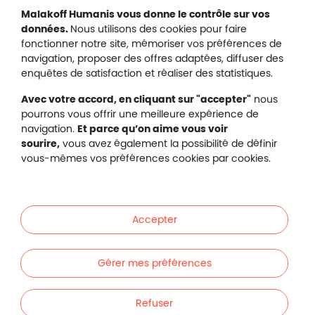
Mentions légales
Malakoff Humanis vous donne le contrôle sur vos
Protection des données
données.
Nous utilisons des cookies pour faire
Nous contacter
fonctionner notre site, mémoriser vos préférences de
Plan du site
navigation, proposer des offres adaptées, diffuser des
Gestion des cookies
enquêtes de satisfaction et réaliser des statistiques.
Avec votre accord, en cliquant sur "accepter"
nous
pourrons vous offrir une meilleure expérience de
navigation.
Et parce qu’on aime vous voir
Malakoff Humanis sur X (no
sourire,
vous avez également la possibilité de définir
Malakoff Humanis sur Facebook (nouvel
Malakoff Humanis sur YouTube (no
Malakoff Humanis sur 
vous-mêmes vos préférences cookies par cookies.
Footer autres sites
Mutuelle santé, prévoyance, épargne, retraite, 
Malakoff Humanis à vos côtés.
Accepter
Liens en bas de page
Particuliers
Gérer mes préférences
Entreprises
Refuser