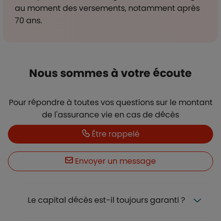
au moment des versements, notamment après
70 ans.
Titre
Nous sommes à votre écoute
Description
Pour répondre à toutes vos questions sur le montant
de l'assurance vie en cas de décès
Boutons
Boutons et liens
Être rappelé
Envoyer un message
FAQ
Le capital décès est-il toujours garanti ?