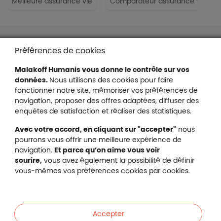
Meilleure assurance vie
Comparateur assurance vie
Liens en bas de page
Accessibilité : partiellement conforme
Préférences de cookies
Mentions légales
Malakoff Humanis vous donne le contrôle sur vos
Protection des données
données.
Nous utilisons des cookies pour faire
Nous contacter
fonctionner notre site, mémoriser vos préférences de
Plan du site
navigation, proposer des offres adaptées, diffuser des
Gestion des cookies
enquêtes de satisfaction et réaliser des statistiques.
Avec votre accord, en cliquant sur "accepter"
nous
pourrons vous offrir une meilleure expérience de
navigation.
Et parce qu’on aime vous voir
Malakoff Humanis sur X (no
sourire,
vous avez également la possibilité de définir
Malakoff Humanis sur Facebook (nouvel
Malakoff Humanis sur YouTube (no
Malakoff Humanis sur 
vous-mêmes vos préférences cookies par cookies.
Footer autres sites
Mutuelle santé, prévoyance, épargne, retraite, 
Malakoff Humanis à vos côtés.
Accepter