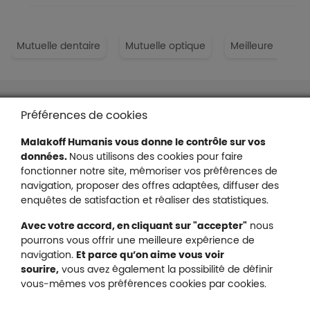
Mutuelle dentaire
Mutuelle optique
Meilleure mutuel
Liens en bas de page
Accessibilité : partiellement conforme
Préférences de cookies
Mentions légales
Malakoff Humanis vous donne le contrôle sur vos
Protection des données
données.
Nous utilisons des cookies pour faire
Nous contacter
fonctionner notre site, mémoriser vos préférences de
Plan du site
navigation, proposer des offres adaptées, diffuser des
Gestion des cookies
enquêtes de satisfaction et réaliser des statistiques.
Avec votre accord, en cliquant sur "accepter"
nous
pourrons vous offrir une meilleure expérience de
navigation.
Et parce qu’on aime vous voir
Malakoff Humanis sur X (no
sourire,
vous avez également la possibilité de définir
Malakoff Humanis sur Facebook (nouvel
Malakoff Humanis sur YouTube (no
Malakoff Humanis sur 
vous-mêmes vos préférences cookies par cookies.
Footer autres sites