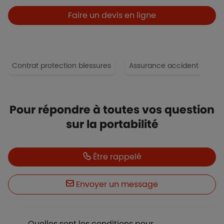
Faire un devis en ligne
Contrat protection blessures
Assurance accident de la v
Titre
Pour répondre à toutes vos question
sur la portabilité
Boutons
Boutons et liens
Être rappelé
Envoyer un message
FAQ
Quelles sont les conditions pour