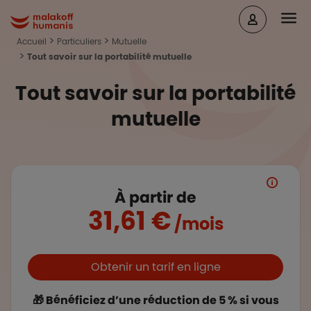
Aller au contenu principal
Head
Malakoff Humanis Accueil
Accueil
Particuliers
Mutuelle
Tout savoir sur la portabilité mutuelle
Tout savoir sur la portabilité
mutuelle
À partir de
31,61 €
/mois
Boutons et liens
Obtenir un tarif en ligne
🎁 Bénéficiez d’une réduction de 5 % si vous