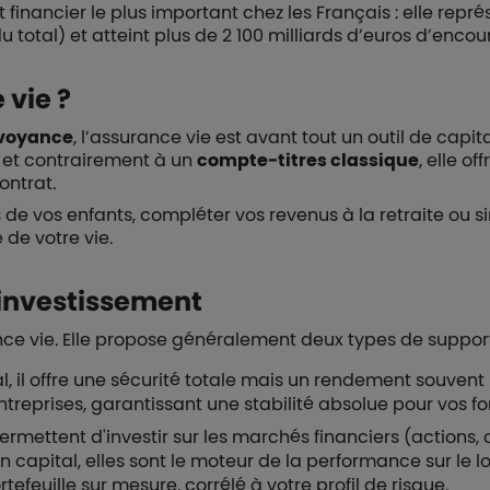
 financier le plus important chez les Français : elle repr
u total) et atteint plus de 2 100 milliards d’euros d’encou
 vie ?
voyance
, l’assurance vie est avant tout un outil de capit
me et contrairement à un
compte-titres classique
, elle o
ontrat.
 de vos enfants, compléter vos revenus à la retraite ou 
 de votre vie.
’investissement
ance vie. Elle propose généralement deux types de support
l, il offre une sécurité totale mais un rendement souvent
treprises, garantissant une stabilité absolue pour vos fo
ermettent d'investir sur les marchés financiers (actions, 
n capital, elles sont le moteur de la performance sur le 
efeuille sur mesure, corrélé à votre profil de risque.