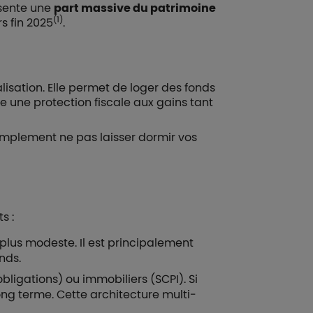
ésente une
part massive du patrimoine
(1)
rs fin 2025
.
alisation. Elle permet de loger des fonds
ffre une protection fiscale aux gains tant
simplement ne pas laisser dormir vos
s :
 plus modeste. Il est principalement
nds.
obligations) ou immobiliers (SCPI). Si
long terme. Cette architecture multi-