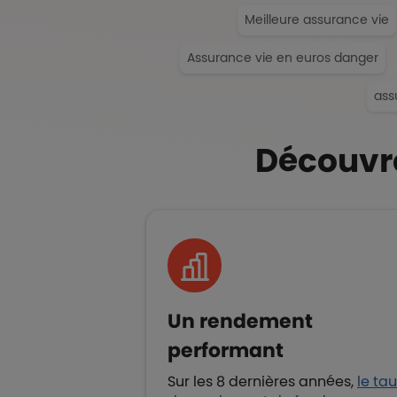
Meilleure assurance vie
Assurance vie en euros danger
ass
Liste de contenus
Types de paragraphes
Découvre
Un rendement
performant
Sur les 8 dernières années,
le ta