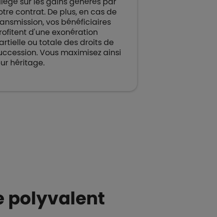
llégé sur les gains générés par
otre contrat. De plus, en cas de
ransmission, vos bénéficiaires
rofitent d'une exonération
artielle ou totale des droits de
uccession. Vous maximisez ainsi
eur héritage.
e polyvalent