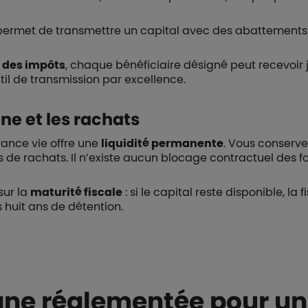
e permet de transmettre un capital avec des abattements
l des impôts
, chaque bénéficiaire désigné peut recevoir 
util de transmission par excellence.
gne et les rachats
rance vie offre une
liquidité permanente
. Vous conservez
s de rachats. Il n’existe aucun blocage contractuel des fo
sur la
maturité fiscale
: si le capital reste disponible, la
huit ans de détention.
rgne réglementée pour un