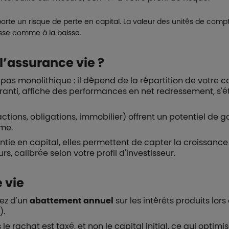
te un risque de perte en capital. La valeur des unités de compte
usse comme à la baisse.
l’assurance vie ?
 pas monolithique : il dépend de la répartition de votre ca
garanti, affiche des performances en net redressement, s
actions, obligations, immobilier) offrent un potentiel de
rme.
tie en capital, elles permettent de capter la croissanc
, calibrée selon votre profil d'investisseur.
e vie
iez d'un
abattement annuel
sur les intérêts produits lor
).
e rachat est taxé, et non le capital initial, ce qui opti