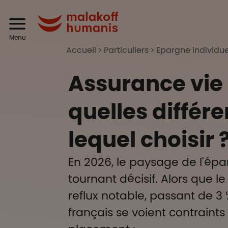
Aller au contenu principal
Header
Malakoff Humanis
Menu
Accueil
Particuliers
Epargne individuel
Assurance vie 
quelles différe
lequel choisir 
En 2026, le paysage de l'ép
tournant décisif. Alors que l
reflux notable, passant de 3 
français se voient contraints