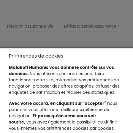
Fiscalité assurance vie
Défiscalisation assurance Vie
Liens en bas de page
Accessibilité : partiellement conforme
Préférences de cookies
Mentions légales
Malakoff Humanis vous donne le contrôle sur vos
Protection des données
données.
Nous utilisons des cookies pour faire
Nous contacter
fonctionner notre site, mémoriser vos préférences de
Plan du site
navigation, proposer des offres adaptées, diffuser des
Gestion des cookies
enquêtes de satisfaction et réaliser des statistiques.
Avec votre accord, en cliquant sur "accepter"
nous
pourrons vous offrir une meilleure expérience de
navigation.
Et parce qu’on aime vous voir
Malakoff Humanis sur X (no
sourire,
vous avez également la possibilité de définir
Malakoff Humanis sur Facebook (nouvel
Malakoff Humanis sur YouTube (no
Malakoff Humanis sur 
vous-mêmes vos préférences cookies par cookies.