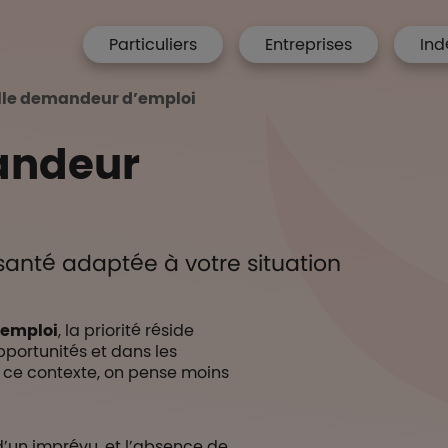
menu hp
Particuliers
Entreprises
Ind
 Accueil
le demandeur d’emploi
andeur
santé adaptée à votre situation
emploi
, la priorité réside
portunités et dans les
 ce contexte, on pense moins
 d’un imprévu, et l’absence de