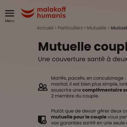
Aller au contenu principal
Header
Malakoff Humanis
Menu
Accueil
Particuliers
Mutuelle
Mutuel
Mutuelle coup
Une couverture santé à deux
Mariés, pacsés, en concubinage : q
marital, il est bien plus simple, lo
souscrire une
complémentaire s
2 membre du couple.
Plutôt que de devoir gérer deux co
mutuelle pour le couple
vous per
vos garanties santé en une seule of