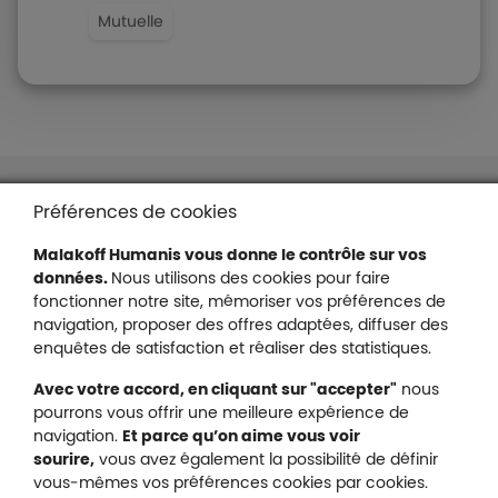
Mutuelle
Liens en bas de page
Accessibilité : partiellement conforme
Préférences de cookies
Mentions légales
Malakoff Humanis vous donne le contrôle sur vos
Protection des données
données.
Nous utilisons des cookies pour faire
Nous contacter
fonctionner notre site, mémoriser vos préférences de
Plan du site
navigation, proposer des offres adaptées, diffuser des
Gestion des cookies
enquêtes de satisfaction et réaliser des statistiques.
Avec votre accord, en cliquant sur "accepter"
nous
pourrons vous offrir une meilleure expérience de
navigation.
Et parce qu’on aime vous voir
Malakoff Humanis sur X (no
sourire,
vous avez également la possibilité de définir
Malakoff Humanis sur Facebook (nouvel
Malakoff Humanis sur YouTube (no
Malakoff Humanis sur 
vous-mêmes vos préférences cookies par cookies.