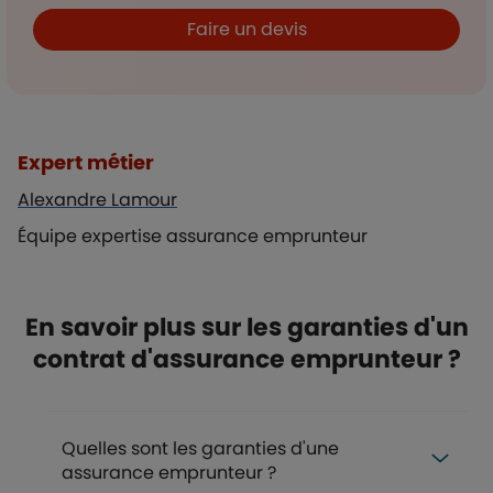
Boutons et liens
Faire un devis
Liste de contenus
Types de paragraphes
Expert métier
Alexandre Lamour
Équipe expertise assurance emprunteur
Titre
En savoir plus sur les garanties d'un
contrat d'assurance emprunteur ?
FAQ
Quelles sont les garanties d'une
assurance emprunteur ?