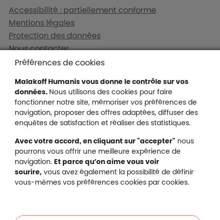
Liens en bas de page
Accessibilité : partiellement conforme
Mentions légales
Protection des données
Nous contacter
Plan du site
Préférences de cookies
Gestion des cookies
Malakoff Humanis vous donne le contrôle sur vos
données.
Nous utilisons des cookies pour faire
fonctionner notre site, mémoriser vos préférences de
navigation, proposer des offres adaptées, diffuser des
Malakoff Humanis sur X (no
enquêtes de satisfaction et réaliser des statistiques.
Malakoff Humanis sur Facebook (nouvel
Malakoff Humanis sur YouTube (no
Malakoff Humanis sur 
Avec votre accord, en cliquant sur "accepter"
nous
Footer autres sites
pourrons vous offrir une meilleure expérience de
Mutuelle santé, prévoyance, épargne, retraite, 
navigation.
Et parce qu’on aime vous voir
Malakoff Humanis à vos côtés.
sourire,
vous avez également la possibilité de définir
vous-mêmes vos préférences cookies par cookies.
Liens en bas de page
Particuliers