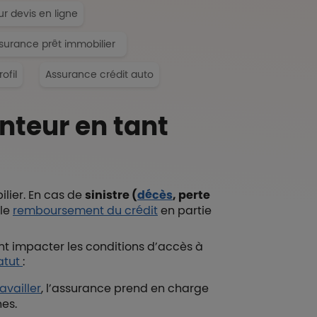
 devis en ligne
ssurance prêt immobilier
ofil
Assurance crédit auto
nteur en tant
lier. En cas de
sinistre (
décès
, perte
 le
remboursement du crédit
en partie
ent impacter les conditions d’accès à
atut
:
availler
, l’assurance prend en charge
hes.