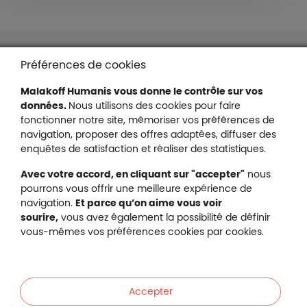
Liens en bas de page
Accessibilité : partiellement conforme
Préférences de cookies
Mentions légales
Malakoff Humanis vous donne le contrôle sur vos
Protection des données
données.
Nous utilisons des cookies pour faire
Nous contacter
fonctionner notre site, mémoriser vos préférences de
Plan du site
navigation, proposer des offres adaptées, diffuser des
Gestion des cookies
enquêtes de satisfaction et réaliser des statistiques.
Avec votre accord, en cliquant sur "accepter"
nous
pourrons vous offrir une meilleure expérience de
navigation.
Et parce qu’on aime vous voir
Malakoff Humanis sur X (no
sourire,
vous avez également la possibilité de définir
Malakoff Humanis sur Facebook (nouvel
Malakoff Humanis sur YouTube (no
Malakoff Humanis sur 
vous-mêmes vos préférences cookies par cookies.
Footer autres sites
Mutuelle santé, prévoyance, épargne, retraite, 
Malakoff Humanis à vos côtés.
Accepter