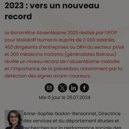
2023 : vers un nouveau
record
Le Baromètre Absentéisme 2023 réalisé par l’IFOP
pour Malakoff Humanis auprès de 2 000 salariés,
403 dirigeants d’entreprises ou DRH du secteur privé
et 200 médecins traitants (généralistes libéraux)
révèle un niveau record de l’absentéisme maladie
et l’importance de la prévention, notamment par la
détection des signes avant-coureurs.
Twitter
Email
Linkedin
Facebook
Mis à jour le 26.07.2024
Anne-Sophie Godon-Rensonnet, Directrice
des services et du département études et
recherches sur la performance sociale des