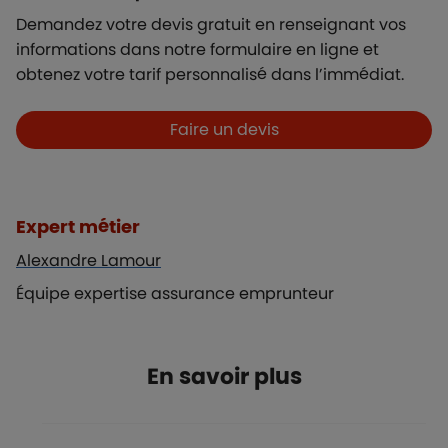
Demandez votre devis gratuit en renseignant vos
informations dans notre formulaire en ligne et
obtenez votre tarif personnalisé dans l’immédiat.
Boutons et liens
Faire un devis
Liste de contenus
Types de paragraphes
Expert métier
Alexandre Lamour
Équipe expertise assurance emprunteur
Titre
En savoir plus
FAQ