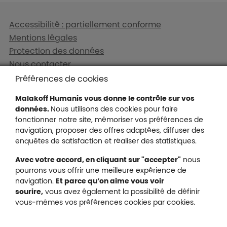
Liens en bas de page
Accessibilité : partiellement conforme
Mentions légales
Protection des données
Nous contacter
Plan du site
Préférences de cookies
Gestion des cookies
Malakoff Humanis vous donne le contrôle sur vos
données.
Nous utilisons des cookies pour faire
fonctionner notre site, mémoriser vos préférences de
navigation, proposer des offres adaptées, diffuser des
Malakoff Humanis sur X (no
enquêtes de satisfaction et réaliser des statistiques.
Malakoff Humanis sur Facebook (nouvel
Malakoff Humanis sur YouTube (no
Malakoff Humanis sur 
Avec votre accord, en cliquant sur "accepter"
nous
Footer autres sites
pourrons vous offrir une meilleure expérience de
Mutuelle santé, prévoyance, épargne, retraite, 
navigation.
Et parce qu’on aime vous voir
Malakoff Humanis à vos côtés.
sourire,
vous avez également la possibilité de définir
vous-mêmes vos préférences cookies par cookies.
Liens en bas de page
Particuliers