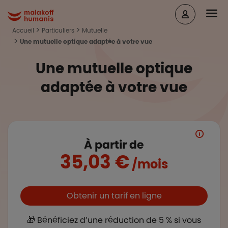
Aller au contenu principal
Head
Malakoff Humanis Accueil
Accueil
Particuliers
Mutuelle
Une mutuelle optique adaptée à votre vue
Une mutuelle optique
adaptée à votre vue
À partir de
35,03 €
/mois
Boutons et liens
Obtenir un tarif en ligne
🎁 Bénéficiez d’une réduction de 5 % si vous