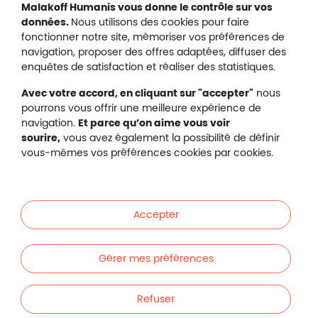
Malakoff Humanis vous donne le contrôle sur vos
données.
Nous utilisons des cookies pour faire
fonctionner notre site, mémoriser vos préférences de
navigation, proposer des offres adaptées, diffuser des
Malakoff Humanis sur X (no
enquêtes de satisfaction et réaliser des statistiques.
Malakoff Humanis sur Facebook (nouvel
Malakoff Humanis sur YouTube (no
Malakoff Humanis sur 
Avec votre accord, en cliquant sur "accepter"
nous
Footer autres sites
pourrons vous offrir une meilleure expérience de
Mutuelle santé, prévoyance, épargne, retraite, 
navigation.
Et parce qu’on aime vous voir
Malakoff Humanis à vos côtés.
sourire,
vous avez également la possibilité de définir
vous-mêmes vos préférences cookies par cookies.
Liens en bas de page
Particuliers
Accepter
Entreprises
Gérer mes préférences
Indépendants
Refuser
Footer autres liens
Autres