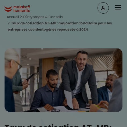
Aller au contenu principal
Head
Malakoff Humanis Accueil
Accueil
Décryptages & Conseils
Taux de cotisation AT-MP : majoration forfaitaire pour les
entreprises accidentogènes repoussée à 2024