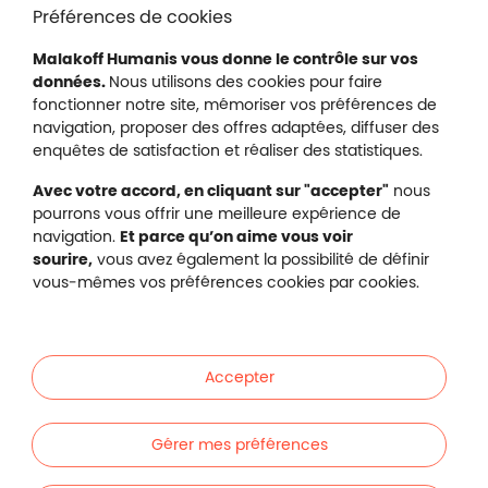
Liens en bas de page
Accessibilité : partiellement conforme
Préférences de cookies
Mentions légales
Malakoff Humanis vous donne le contrôle sur vos
Protection des données
données.
Nous utilisons des cookies pour faire
Nous contacter
fonctionner notre site, mémoriser vos préférences de
Plan du site
navigation, proposer des offres adaptées, diffuser des
Gestion des cookies
enquêtes de satisfaction et réaliser des statistiques.
Avec votre accord, en cliquant sur "accepter"
nous
pourrons vous offrir une meilleure expérience de
navigation.
Et parce qu’on aime vous voir
Malakoff Humanis sur X (no
sourire,
vous avez également la possibilité de définir
Malakoff Humanis sur Facebook (nouvel
Malakoff Humanis sur YouTube (no
Malakoff Humanis sur 
vous-mêmes vos préférences cookies par cookies.
Footer autres sites
Mutuelle santé, prévoyance, épargne, retraite, 
Malakoff Humanis à vos côtés.
Accepter
Liens en bas de page
Particuliers
Gérer mes préférences