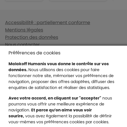
Liens en bas de page
Accessibilité : partiellement conforme
Mentions légales
Protection des données
Nous contacter
Plan du site
Préférences de cookies
Gestion des cookies
Malakoff Humanis vous donne le contrôle sur vos
données.
Nous utilisons des cookies pour faire
fonctionner notre site, mémoriser vos préférences de
navigation, proposer des offres adaptées, diffuser des
Malakoff Humanis sur X (no
enquêtes de satisfaction et réaliser des statistiques.
Malakoff Humanis sur Facebook (nouvel
Malakoff Humanis sur YouTube (no
Malakoff Humanis sur 
Avec votre accord, en cliquant sur "accepter"
nous
Footer autres sites
pourrons vous offrir une meilleure expérience de
Mutuelle santé, prévoyance, épargne, retraite, 
navigation.
Et parce qu’on aime vous voir
Malakoff Humanis à vos côtés.
sourire,
vous avez également la possibilité de définir
vous-mêmes vos préférences cookies par cookies.
Liens en bas de page