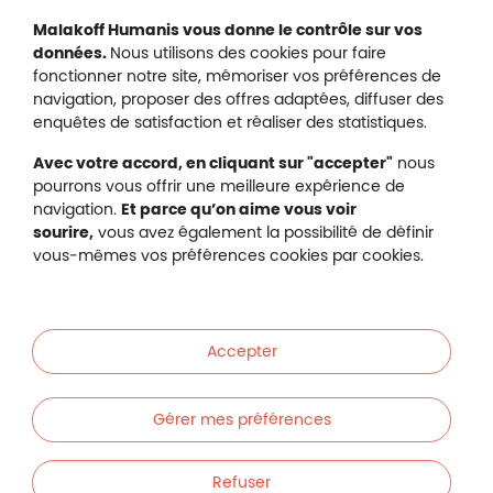
Mentions légales
Malakoff Humanis vous donne le contrôle sur vos
Protection des données
données.
Nous utilisons des cookies pour faire
Nous contacter
fonctionner notre site, mémoriser vos préférences de
Plan du site
navigation, proposer des offres adaptées, diffuser des
Gestion des cookies
enquêtes de satisfaction et réaliser des statistiques.
Avec votre accord, en cliquant sur "accepter"
nous
pourrons vous offrir une meilleure expérience de
navigation.
Et parce qu’on aime vous voir
Malakoff Humanis sur X (no
sourire,
vous avez également la possibilité de définir
Malakoff Humanis sur Facebook (nouvel
Malakoff Humanis sur YouTube (no
Malakoff Humanis sur 
vous-mêmes vos préférences cookies par cookies.
Footer autres sites
Mutuelle santé, prévoyance, épargne, retraite, 
Malakoff Humanis à vos côtés.
Accepter
Liens en bas de page
Particuliers
Gérer mes préférences
Entreprises
Refuser