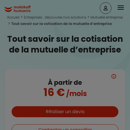
Aller au contenu principal
Head
Malakoff Humanis Accueil
Accueil
Entreprises : découvrez nos solutions
Mutuelle entreprise
Tout savoir sur la cotisation de la mutuelle d’entreprise
Tout savoir sur la cotisation
de la mutuelle d’entreprise
À partir de
16 €
/mois
Boutons et liens
Réaliser un devis
Contacter un conseiller