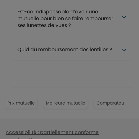
Est-ce indispensable d’avoir une
mutuelle pour bien se faire rembourser
ses lunettes de vues ?
Quid du remboursement des lentilles ?
FAQ
Prix mutuelle
Meilleure mutuelle
Comparateur mutue
Liens en bas de page
Accessibilité : partiellement conforme