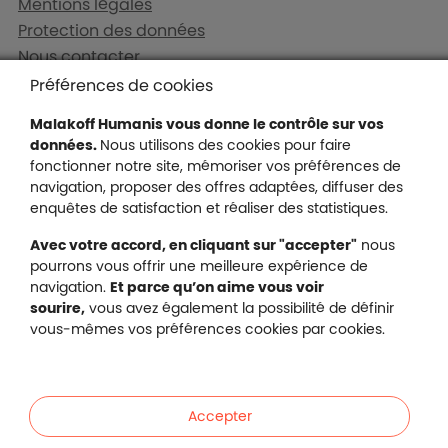
Mentions légales
Protection des données
Nous contacter
Plan du site
Préférences de cookies
Gestion des cookies
Malakoff Humanis vous donne le contrôle sur vos
données.
Nous utilisons des cookies pour faire
fonctionner notre site, mémoriser vos préférences de
navigation, proposer des offres adaptées, diffuser des
Malakoff Humanis sur X (no
enquêtes de satisfaction et réaliser des statistiques.
Malakoff Humanis sur Facebook (nouvel
Malakoff Humanis sur YouTube (no
Malakoff Humanis sur 
Avec votre accord, en cliquant sur "accepter"
nous
Footer autres sites
pourrons vous offrir une meilleure expérience de
Mutuelle santé, prévoyance, épargne, retraite, 
navigation.
Et parce qu’on aime vous voir
Malakoff Humanis à vos côtés.
sourire,
vous avez également la possibilité de définir
vous-mêmes vos préférences cookies par cookies.
Liens en bas de page
Particuliers
Accepter
Entreprises