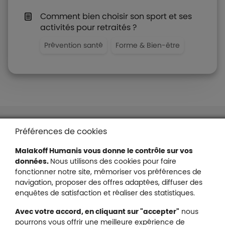
Comment bien choisir son sport et ses
activités pour retraités ?
Prévention santé
Forme & Bien-être
Liens en bas de page
Accessibilité : partiellement conforme
Préférences de cookies
Mentions légales
Malakoff Humanis vous donne le contrôle sur vos
Protection des données
données.
Nous utilisons des cookies pour faire
Nous contacter
fonctionner notre site, mémoriser vos préférences de
Plan du site
navigation, proposer des offres adaptées, diffuser des
Gestion des cookies
enquêtes de satisfaction et réaliser des statistiques.
Avec votre accord, en cliquant sur "accepter"
nous
pourrons vous offrir une meilleure expérience de