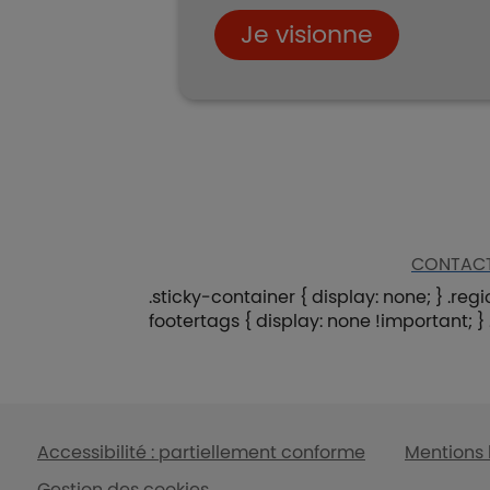
Je visionne
CONTAC
.sticky-container { display: none; } .r
footertags { display: none !important; }
Liens en bas de page
Accessibilité : partiellement conforme
Mentions 
Gestion des cookies