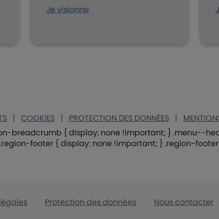
Je visionne
TS
|
COOKIES
|
PROTECTION DES DONNÉES
|
MENTIONS
egion-breadcrumb { display: none !important; } .menu--head
 .region-footer { display: none !important; } .region-foote
légales
Protection des données
Nous contacter