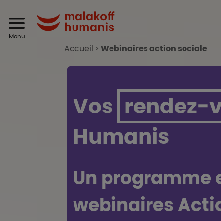
Aller au contenu principal
Header
Malakoff Humanis
Menu
Accueil
Webinaires action sociale
Vos
rendez-
Humanis
Un programme e
webinaires Acti