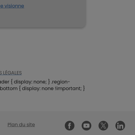
Je visionne
 LÉGALES
er { display: none; } .region-
rbottom { display: none !important; }
Malakoff Humani
Plan du site
Malakoff Humanis sur Faceboo
Malakoff Humanis sur 
Malakoff