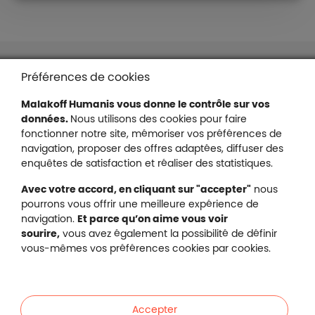
Liens en bas de page
Accessibilité : partiellement conforme
Préférences de cookies
Mentions légales
Malakoff Humanis vous donne le contrôle sur vos
Protection des données
données.
Nous utilisons des cookies pour faire
Nous contacter
fonctionner notre site, mémoriser vos préférences de
Plan du site
navigation, proposer des offres adaptées, diffuser des
Gestion des cookies
enquêtes de satisfaction et réaliser des statistiques.
Avec votre accord, en cliquant sur "accepter"
nous
pourrons vous offrir une meilleure expérience de
navigation.
Et parce qu’on aime vous voir
Malakoff Humanis sur X (no
sourire,
vous avez également la possibilité de définir
Malakoff Humanis sur Facebook (nouvel
Malakoff Humanis sur YouTube (no
Malakoff Humanis sur 
vous-mêmes vos préférences cookies par cookies.
Footer autres sites
Mutuelle santé, prévoyance, épargne, retraite, 
Malakoff Humanis à vos côtés.
Accepter