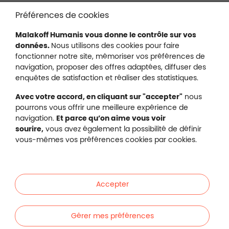
Liens en bas de page
Accessibilité : partiellement conforme
Préférences de cookies
Mentions légales
Malakoff Humanis vous donne le contrôle sur vos
Protection des données
données.
Nous utilisons des cookies pour faire
Nous contacter
fonctionner notre site, mémoriser vos préférences de
Plan du site
navigation, proposer des offres adaptées, diffuser des
Gestion des cookies
enquêtes de satisfaction et réaliser des statistiques.
Avec votre accord, en cliquant sur "accepter"
nous
pourrons vous offrir une meilleure expérience de
navigation.
Et parce qu’on aime vous voir
Malakoff Humanis sur X (no
sourire,
vous avez également la possibilité de définir
Malakoff Humanis sur Facebook (nouvel
Malakoff Humanis sur YouTube (no
Malakoff Humanis sur 
vous-mêmes vos préférences cookies par cookies.
Footer autres sites
Mutuelle santé, prévoyance, épargne, retraite, 
Malakoff Humanis à vos côtés.
Accepter
Liens en bas de page
Particuliers
Gérer mes préférences