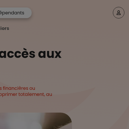
épendants
niors
l'accès aux
ns financières ou
supprimer totalement, au