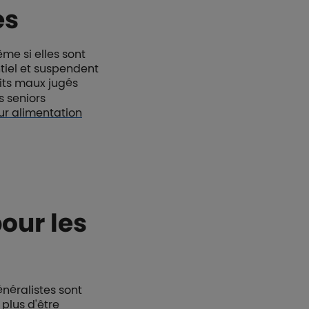
es
me si elles sont
ntiel et suspendent
tits maux jugés
s seniors
eur alimentation
our les
généralistes sont
plus d'être