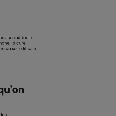
chez un médecin.
anche, la
cure
 un soin difficile
squ'on
 des