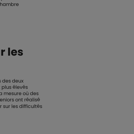
 chambre
r les
rs des deux
t plus élevés
la mesure où des
seniors ont réalisé
sur les difficultés