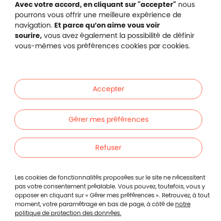
Avec votre accord, en cliquant sur "accepter"
nous
pourrons vous offrir une meilleure expérience de
navigation.
Et parce qu’on aime vous voir
Malakoff Humanis sur X (no
sourire,
vous avez également la possibilité de définir
Malakoff Humanis sur Facebook (nouvel
Malakoff Humanis sur YouTube (no
Malakoff Humanis sur 
vous-mêmes vos préférences cookies par cookies.
Footer autres sites
Mutuelle santé, prévoyance, épargne, retraite, 
Malakoff Humanis à vos côtés.
Accepter
Liens en bas de page
Particuliers
Gérer mes préférences
Entreprises
Refuser
Indépendants
Les cookies de fonctionnalités proposées sur le site ne nécessitent
pas votre consentement préalable. Vous pouvez, toutefois, vous y
opposer en cliquant sur « Gérer mes préférences ». Retrouvez, à tout
Footer autres liens
Autres
moment, votre paramétrage en bas de page, à côté de
notre
politique de protection des données.