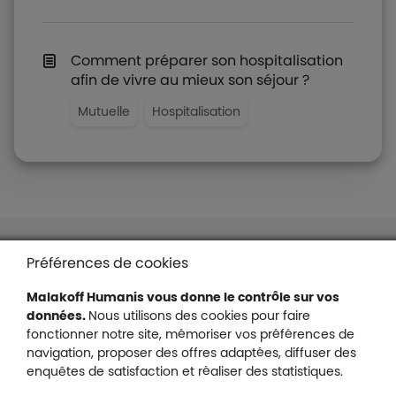
Comment préparer son hospitalisation
afin de vivre au mieux son séjour ?
Mutuelle
Hospitalisation
Liens en bas de page
Accessibilité : partiellement conforme
Préférences de cookies
Mentions légales
Malakoff Humanis vous donne le contrôle sur vos
Protection des données
données.
Nous utilisons des cookies pour faire
Nous contacter
fonctionner notre site, mémoriser vos préférences de
Plan du site
navigation, proposer des offres adaptées, diffuser des
Gestion des cookies
enquêtes de satisfaction et réaliser des statistiques.