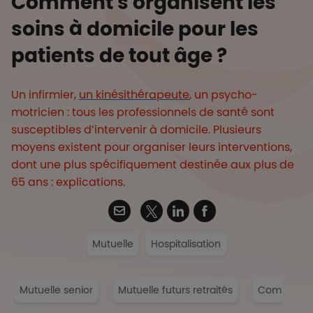
Comment s'organisent les
soins à domicile pour les
patients de tout âge ?
Un infirmier,
un kinésithérapeute
, un psycho-
motricien : tous les professionnels de santé sont
susceptibles d’intervenir à domicile. Plusieurs
moyens existent pour organiser leurs interventions,
dont une plus spécifiquement destinée aux plus de
65 ans : explications.
Twitter
Email
Linkedin
Facebook
Mutuelle
Hospitalisation
Mutuelle senior
Mutuelle futurs retraités
Comparateu