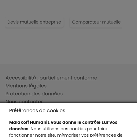
Devis mutuelle entreprise
Comparateur mutuelle entrepr
Liens en bas de page
Accessibilité : partiellement conforme
Mentions légales
Protection des données
Nous contacter
Plan du site
Préférences de cookies
Gestion des cookies
Malakoff Humanis vous donne le contrôle sur vos
données.
Nous utilisons des cookies pour faire
fonctionner notre site, mémoriser vos préférences de