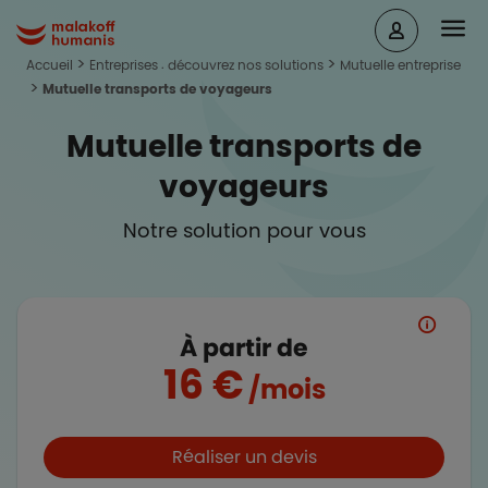
Aller au contenu principal
Head
Malakoff Humanis Accueil
Accueil
Entreprises : découvrez nos solutions
Mutuelle entreprise
Mutuelle transports de voyageurs
Mutuelle transports de
voyageurs
Notre solution pour vous
À partir de
16 €
/mois
Boutons et liens
Réaliser un devis