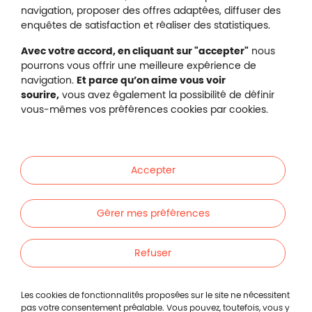
navigation, proposer des offres adaptées, diffuser des
Malakoff Humanis sur X (no
enquêtes de satisfaction et réaliser des statistiques.
Malakoff Humanis sur Facebook (nouvel
Malakoff Humanis sur YouTube (no
Malakoff Humanis sur 
Avec votre accord, en cliquant sur "accepter"
nous
Footer autres sites
pourrons vous offrir une meilleure expérience de
Mutuelle santé, prévoyance, épargne, retraite, 
navigation.
Et parce qu’on aime vous voir
Malakoff Humanis à vos côtés.
sourire,
vous avez également la possibilité de définir
vous-mêmes vos préférences cookies par cookies.
Liens en bas de page
Particuliers
Accepter
Entreprises
Gérer mes préférences
Indépendants
Refuser
Footer autres liens
Autres
Footer min
Mentions légales
Les cookies de fonctionnalités proposées sur le site ne nécessitent
pas votre consentement préalable. Vous pouvez, toutefois, vous y
Protection des données