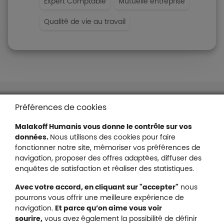
Expert Comptable
Mutuelle entreprise
Qualité de vie au travail
Liens en bas de page
Accessibilité : partiellement conforme
Préférences de cookies
Mentions légales
Malakoff Humanis vous donne le contrôle sur vos
Protection des données
données.
Nous utilisons des cookies pour faire
Nous contacter
fonctionner notre site, mémoriser vos préférences de
Plan du site
navigation, proposer des offres adaptées, diffuser des
Gestion des cookies
enquêtes de satisfaction et réaliser des statistiques.
Avec votre accord, en cliquant sur "accepter"
nous
pourrons vous offrir une meilleure expérience de
navigation.
Et parce qu’on aime vous voir
Malakoff Humanis sur X (no
sourire,
vous avez également la possibilité de définir