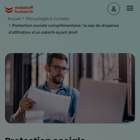
Aller au contenu principal
Head
Malakoff Humanis Accueil
Accueil
Décryptages & Conseils
Protection sociale complémentaire : le cas de dispense
d'affiliation d'un salarié ayant droit