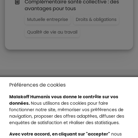
Complémentaire santé collective : des
avantages pour tous
Mutuelle entreprise
Droits & obligations
Qualité de vie au travail
Liens en bas de page
Accessibilité : partiellement conforme
Préférences de cookies
Mentions légales
Malakoff Humanis vous donne le contrôle sur vos
Protection des données
données.
Nous utilisons des cookies pour faire
Nous contacter
fonctionner notre site, mémoriser vos préférences de
Plan du site
navigation, proposer des offres adaptées, diffuser des
Gestion des cookies
enquêtes de satisfaction et réaliser des statistiques.
Avec votre accord, en cliquant sur "accepter"
nous