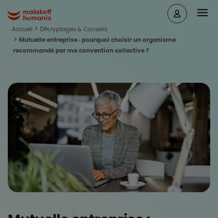
Aller au contenu principal
Head
Malakoff Humanis Accueil
Accueil
Décryptages & Conseils
Mutuelle entreprise : pourquoi choisir un organisme
recommandé par ma convention collective ?