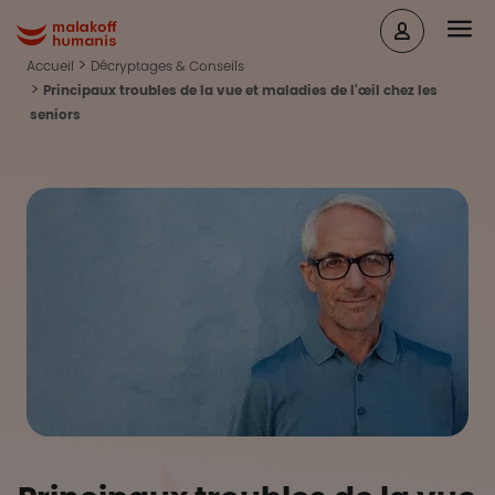
Aller au contenu principal
Head
Malakoff Humanis Accueil
Accueil
Décryptages & Conseils
Principaux troubles de la vue et maladies de l'œil chez les
seniors