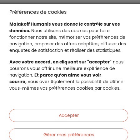
Liens en bas de page
Accessibilité : partiellement conforme
Préférences de cookies
Mentions légales
Malakoff Humanis vous donne le contrôle sur vos
Protection des données
données.
Nous utilisons des cookies pour faire
Nous contacter
fonctionner notre site, mémoriser vos préférences de
Plan du site
navigation, proposer des offres adaptées, diffuser des
Gestion des cookies
enquêtes de satisfaction et réaliser des statistiques.
Avec votre accord, en cliquant sur "accepter"
nous
pourrons vous offrir une meilleure expérience de
navigation.
Et parce qu’on aime vous voir
Malakoff Humanis sur X (no
sourire,
vous avez également la possibilité de définir
Malakoff Humanis sur Facebook (nouvel
Malakoff Humanis sur YouTube (no
Malakoff Humanis sur 
vous-mêmes vos préférences cookies par cookies.
Footer autres sites
Mutuelle santé, prévoyance, épargne, retraite, 
Malakoff Humanis à vos côtés.
Accepter
Liens en bas de page
Particuliers
Gérer mes préférences