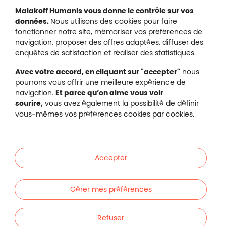
Mentions légales
Malakoff Humanis vous donne le contrôle sur vos
Protection des données
données.
Nous utilisons des cookies pour faire
Nous contacter
fonctionner notre site, mémoriser vos préférences de
Plan du site
navigation, proposer des offres adaptées, diffuser des
Gestion des cookies
enquêtes de satisfaction et réaliser des statistiques.
Avec votre accord, en cliquant sur "accepter"
nous
pourrons vous offrir une meilleure expérience de
navigation.
Et parce qu’on aime vous voir
Malakoff Humanis sur X (no
sourire,
vous avez également la possibilité de définir
Malakoff Humanis sur Facebook (nouvel
Malakoff Humanis sur YouTube (no
Malakoff Humanis sur 
vous-mêmes vos préférences cookies par cookies.
Footer autres sites
Mutuelle santé, prévoyance, épargne, retraite, 
Malakoff Humanis à vos côtés.
Accepter
Liens en bas de page
Particuliers
Gérer mes préférences
Entreprises
Refuser