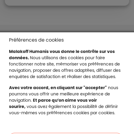
Liens en bas de page
Accessibilité : partiellement conforme
Préférences de cookies
Mentions légales
Malakoff Humanis vous donne le contrôle sur vos
Protection des données
données.
Nous utilisons des cookies pour faire
Nous contacter
fonctionner notre site, mémoriser vos préférences de
Plan du site
navigation, proposer des offres adaptées, diffuser des
Gestion des cookies
enquêtes de satisfaction et réaliser des statistiques.
Avec votre accord, en cliquant sur "accepter"
nous
pourrons vous offrir une meilleure expérience de
navigation.
Et parce qu’on aime vous voir
Malakoff Humanis sur X (no
sourire,
vous avez également la possibilité de définir
Malakoff Humanis sur Facebook (nouvel
Malakoff Humanis sur YouTube (no
Malakoff Humanis sur 
vous-mêmes vos préférences cookies par cookies.
Footer autres sites
Mutuelle santé, prévoyance, épargne, retraite, 