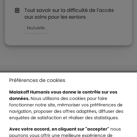
Tout savoir sur la difficulté de l'accès
aux soins pour les seniors
Mutuelle
Liens en bas de page
Accessibilité : partiellement conforme
Préférences de cookies
Mentions légales
Malakoff Humanis vous donne le contrôle sur vos
Protection des données
données.
Nous utilisons des cookies pour faire
Nous contacter
fonctionner notre site, mémoriser vos préférences de
Plan du site
navigation, proposer des offres adaptées, diffuser des
Gestion des cookies
enquêtes de satisfaction et réaliser des statistiques.
Avec votre accord, en cliquant sur "accepter"
nous
pourrons vous offrir une meilleure expérience de