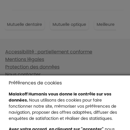
FAQ
Mutuelle dentaire
Mutuelle optique
Meilleure mutuel
Liens en bas de page
Accessibilité : partiellement conforme
Mentions légales
Protection des données
Nous contacter
Plan du site
Préférences de cookies
Gestion des cookies
Malakoff Humanis vous donne le contrôle sur vos
données.
Nous utilisons des cookies pour faire
fonctionner notre site, mémoriser vos préférences de
navigation, proposer des offres adaptées, diffuser des
Malakoff Humanis sur X (no
enquêtes de satisfaction et réaliser des statistiques.
Malakoff Humanis sur Facebook (nouvel
Malakoff Humanis sur YouTube (no
Malakoff Humanis sur 
Avec votre accord, en cliquant sur "accepter"
nous