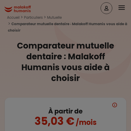
Aller au contenu principal
Head
Malakoff Humanis Accueil
Accueil
Particuliers
Mutuelle
Comparateur mutuelle dentaire : Malakoff Humanis vous aide à
choisir
Comparateur mutuelle
dentaire : Malakoff
Humanis vous aide à
choisir
À partir de
35,03 €
/mois