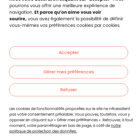
Footer autres sites
pourrons vous offrir une meilleure expérience de
Mutuelle santé, prévoyance, épargne, retraite, 
navigation.
Et parce qu’on aime vous voir
Malakoff Humanis à vos côtés.
sourire,
vous avez également la possibilité de définir
vous-mêmes vos préférences cookies par cookies.
Liens en bas de page
Particuliers
Accepter
Entreprises
Gérer mes préférences
Indépendants
Refuser
Footer autres liens
Autres
Footer min
Mentions légales
Les cookies de fonctionnalités proposées sur le site ne nécessitent
pas votre consentement préalable. Vous pouvez, toutefois, vous y
Protection des données
opposer en cliquant sur « Gérer mes préférences ». Retrouvez, à tout
Gestion des cookies
moment, votre paramétrage en bas de page, à côté de
notre
politique de protection des données.