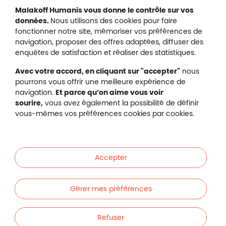
Mentions légales
Malakoff Humanis vous donne le contrôle sur vos
Protection des données
données.
Nous utilisons des cookies pour faire
Nous contacter
fonctionner notre site, mémoriser vos préférences de
Plan du site
navigation, proposer des offres adaptées, diffuser des
Gestion des cookies
enquêtes de satisfaction et réaliser des statistiques.
Avec votre accord, en cliquant sur "accepter"
nous
pourrons vous offrir une meilleure expérience de
navigation.
Et parce qu’on aime vous voir
Malakoff Humanis sur X (no
sourire,
vous avez également la possibilité de définir
Malakoff Humanis sur Facebook (nouvel
Malakoff Humanis sur YouTube (no
Malakoff Humanis sur 
vous-mêmes vos préférences cookies par cookies.
Footer autres sites
Mutuelle santé, prévoyance, épargne, retraite, 
Malakoff Humanis à vos côtés.
Accepter
Liens en bas de page
Particuliers
Gérer mes préférences
Entreprises
Refuser